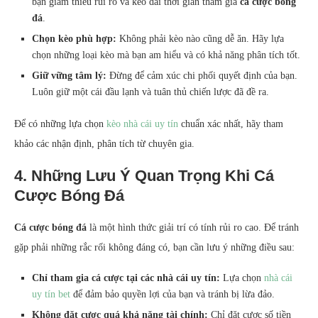
bạn giảm thiểu rủi ro và kéo dài thời gian tham gia
cá cược bóng
đá
.
Chọn kèo phù hợp:
Không phải kèo nào cũng dễ ăn. Hãy lựa
chọn những loại kèo mà bạn am hiểu và có khả năng phân tích tốt.
Giữ vững tâm lý:
Đừng để cảm xúc chi phối quyết định của bạn.
Luôn giữ một cái đầu lạnh và tuân thủ chiến lược đã đề ra.
Để có những lựa chọn
kèo nhà cái uy tín
chuẩn xác nhất, hãy tham
khảo các nhận định, phân tích từ chuyên gia.
4. Những Lưu Ý Quan Trọng Khi Cá
Cược Bóng Đá
Cá cược bóng đá
là một hình thức giải trí có tính rủi ro cao. Để tránh
gặp phải những rắc rối không đáng có, bạn cần lưu ý những điều sau:
Chỉ tham gia cá cược tại các nhà cái uy tín:
Lựa chọn
nhà cái
uy tín bet
để đảm bảo quyền lợi của bạn và tránh bị lừa đảo.
Không đặt cược quá khả năng tài chính:
Chỉ đặt cược số tiền