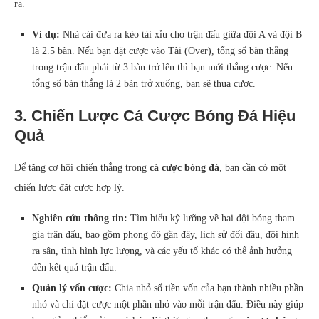
ra.
Ví dụ:
Nhà cái đưa ra kèo tài xỉu cho trận đấu giữa đội A và đội B
là 2.5 bàn. Nếu bạn đặt cược vào Tài (Over), tổng số bàn thắng
trong trận đấu phải từ 3 bàn trở lên thì bạn mới thắng cược. Nếu
tổng số bàn thắng là 2 bàn trở xuống, bạn sẽ thua cược.
3. Chiến Lược Cá Cược Bóng Đá Hiệu
Quả
Để tăng cơ hội chiến thắng trong
cá cược bóng đá
, bạn cần có một
chiến lược đặt cược hợp lý.
Nghiên cứu thông tin:
Tìm hiểu kỹ lưỡng về hai đội bóng tham
gia trận đấu, bao gồm phong độ gần đây, lịch sử đối đầu, đội hình
ra sân, tình hình lực lượng, và các yếu tố khác có thể ảnh hưởng
đến kết quả trận đấu.
Quản lý vốn cược:
Chia nhỏ số tiền vốn của bạn thành nhiều phần
nhỏ và chỉ đặt cược một phần nhỏ vào mỗi trận đấu. Điều này giúp