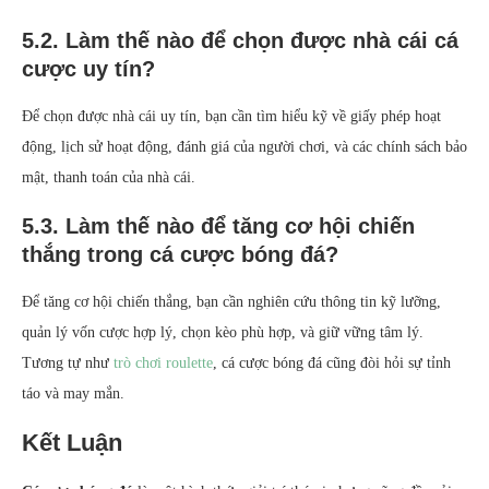
5.2. Làm thế nào để chọn được nhà cái cá
cược uy tín?
Để chọn được nhà cái uy tín, bạn cần tìm hiểu kỹ về giấy phép hoạt
động, lịch sử hoạt động, đánh giá của người chơi, và các chính sách bảo
mật, thanh toán của nhà cái.
5.3. Làm thế nào để tăng cơ hội chiến
thắng trong cá cược bóng đá?
Để tăng cơ hội chiến thắng, bạn cần nghiên cứu thông tin kỹ lưỡng,
quản lý vốn cược hợp lý, chọn kèo phù hợp, và giữ vững tâm lý.
Tương tự như
trò chơi roulette
, cá cược bóng đá cũng đòi hỏi sự tỉnh
táo và may mắn.
Kết Luận