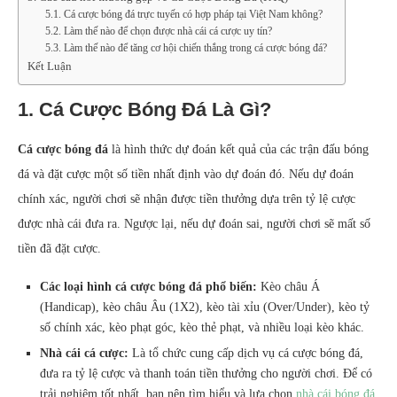
5.1. Cá cược bóng đá trực tuyến có hợp pháp tại Việt Nam không?
5.2. Làm thế nào để chọn được nhà cái cá cược uy tín?
5.3. Làm thế nào để tăng cơ hội chiến thắng trong cá cược bóng đá?
Kết Luận
1. Cá Cược Bóng Đá Là Gì?
Cá cược bóng đá
là hình thức dự đoán kết quả của các trận đấu bóng
đá và đặt cược một số tiền nhất định vào dự đoán đó. Nếu dự đoán
chính xác, người chơi sẽ nhận được tiền thưởng dựa trên tỷ lệ cược
được nhà cái đưa ra. Ngược lại, nếu dự đoán sai, người chơi sẽ mất số
tiền đã đặt cược.
Các loại hình cá cược bóng đá phổ biến:
Kèo châu Á
(Handicap), kèo châu Âu (1X2), kèo tài xỉu (Over/Under), kèo tỷ
số chính xác, kèo phạt góc, kèo thẻ phạt, và nhiều loại kèo khác.
Nhà cái cá cược:
Là tổ chức cung cấp dịch vụ cá cược bóng đá,
đưa ra tỷ lệ cược và thanh toán tiền thưởng cho người chơi. Để có
trải nghiệm tốt nhất, bạn nên tìm hiểu và lựa chọn
nhà cái bóng đá