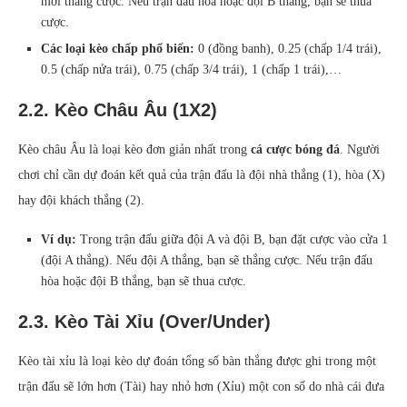
mới thắng cược. Nếu trận đấu hòa hoặc đội B thắng, bạn sẽ thua
cược.
Các loại kèo chấp phổ biến:
0 (đồng banh), 0.25 (chấp 1/4 trái),
0.5 (chấp nửa trái), 0.75 (chấp 3/4 trái), 1 (chấp 1 trái),…
2.2. Kèo Châu Âu (1X2)
Kèo châu Âu là loại kèo đơn giản nhất trong
cá cược bóng đá
. Người
chơi chỉ cần dự đoán kết quả của trận đấu là đội nhà thắng (1), hòa (X)
hay đội khách thắng (2).
Ví dụ:
Trong trận đấu giữa đội A và đội B, bạn đặt cược vào cửa 1
(đội A thắng). Nếu đội A thắng, bạn sẽ thắng cược. Nếu trận đấu
hòa hoặc đội B thắng, bạn sẽ thua cược.
2.3. Kèo Tài Xỉu (Over/Under)
Kèo tài xỉu là loại kèo dự đoán tổng số bàn thắng được ghi trong một
trận đấu sẽ lớn hơn (Tài) hay nhỏ hơn (Xỉu) một con số do nhà cái đưa