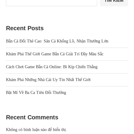
TÌM KIẾM
Recent Posts
Bắn Cá Đổi Thẻ Cao: Săn Cá Khổng Lồ, Nhận Thưởng Lớn
Khám Phá Thế Giới Game Bắn Cá Giải Trí Đầy Màu Sắc
Cách Chơi Game Bắn Cá Online: Bí Kíp Chiến Thắng
Khám Phá Những Nhà Cái Uy Tín Nhất Thế Giới
Bật Mí Về Ba Ca Tiên Đổi Thưởng
Recent Comments
Không có bình luận nào để hiển thị.