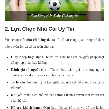
Nắm Vững Kiến Thức Về Bóng Đá
2. Lựa Chọn Nhà Cái Uy Tín
Việc chọn một
nhà cái bóng đá uy tín
là vô cùng quan trọng để đảm
bảo quyền lợi và sự an toàn cho bạn.
Giấy phép hoạt động:
Kiểm tra xem nhà cái có giấy phép hoạt
động hợp pháp hay không.
Đánh giá từ người chơi:
Tham khảo đánh giá từ những người
chơi khác về độ tin cậy và dịch vụ của nhà cái.
Tỷ lệ kèo:
So sánh tỷ lệ kèo giữa các nhà cái để chọn được tỷ lệ
tốt nhất.
Khuyến mãi:
Tìm hiểu về các chương trình khuyến mãi và ưu đãi
của nhà cái.
Hỗ trợ khách hàng:
Đảm bảo nhà cái có dịch vụ hỗ trợ khách