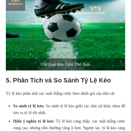
Các Loại Kèo Cược Phổ Biến
5. Phân Tích và So Sánh Tỷ Lệ Kèo
Tỷ lệ kèo phản ánh xác suất thắng cược theo đánh giá của nhà cái.
So sánh tỷ lệ kèo:
So sánh tỷ lệ kèo giữa các nhà cái khác nhau để
tìm ra tỷ lệ tốt nhất.
Hiểu ý nghĩa tỷ lệ kèo:
Tỷ lệ kèo càng thấp, xác suất thắng cược
càng cao, nhưng tiền thưởng cũng ít hơn. Ngược lại, tỷ lệ kèo càng