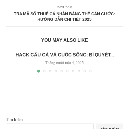
next post
TRA MÃ SỐ THUẾ CÁ NHÂN BẰNG THẺ CĂN CƯỚC:
HƯỚNG DẪN CHI TIẾT 2025
YOU MAY ALSO LIKE
HACK CÂU CÁ VÀ CUỘC SỐNG: BÍ QUYẾT...
Tháng mười một 4, 2025
Tìm kiếm