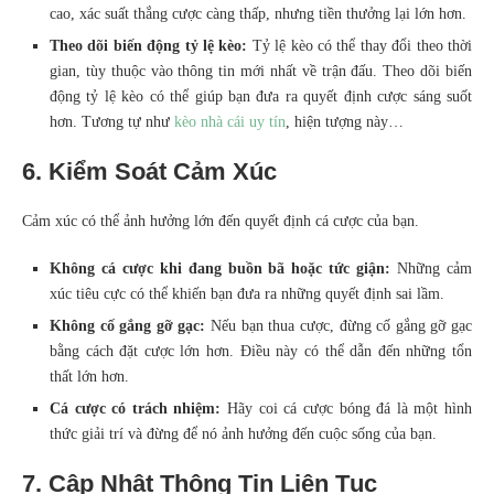
cao, xác suất thắng cược càng thấp, nhưng tiền thưởng lại lớn hơn.
Theo dõi biến động tỷ lệ kèo:
Tỷ lệ kèo có thể thay đổi theo thời
gian, tùy thuộc vào thông tin mới nhất về trận đấu. Theo dõi biến
động tỷ lệ kèo có thể giúp bạn đưa ra quyết định cược sáng suốt
hơn. Tương tự như
kèo nhà cái uy tín
, hiện tượng này…
6. Kiểm Soát Cảm Xúc
Cảm xúc có thể ảnh hưởng lớn đến quyết định cá cược của bạn.
Không cá cược khi đang buồn bã hoặc tức giận:
Những cảm
xúc tiêu cực có thể khiến bạn đưa ra những quyết định sai lầm.
Không cố gắng gỡ gạc:
Nếu bạn thua cược, đừng cố gắng gỡ gạc
bằng cách đặt cược lớn hơn. Điều này có thể dẫn đến những tổn
thất lớn hơn.
Cá cược có trách nhiệm:
Hãy coi cá cược bóng đá là một hình
thức giải trí và đừng để nó ảnh hưởng đến cuộc sống của bạn.
7. Cập Nhật Thông Tin Liên Tục