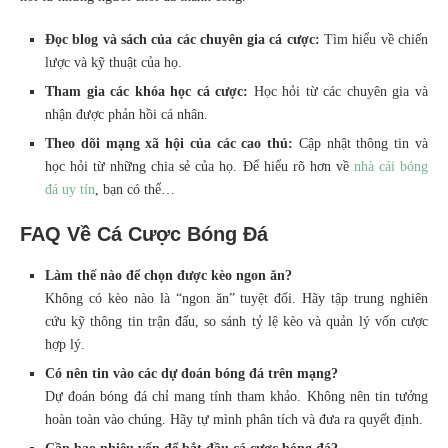
Đọc blog và sách của các chuyên gia cá cược:
Tìm hiểu về chiến
lược và kỹ thuật của họ.
Tham gia các khóa học cá cược:
Học hỏi từ các chuyên gia và
nhận được phản hồi cá nhân.
Theo dõi mạng xã hội của các cao thủ:
Cập nhật thông tin và
học hỏi từ những chia sẻ của họ. Để hiểu rõ hơn về
nhà cái bóng
đá uy tín
, bạn có thể…
FAQ Về Cá Cược Bóng Đá
Làm thế nào để chọn được kèo ngon ăn?
Không có kèo nào là “ngon ăn” tuyệt đối. Hãy tập trung nghiên
cứu kỹ thông tin trận đấu, so sánh tỷ lệ kèo và quản lý vốn cược
hợp lý.
Có nên tin vào các dự đoán bóng đá trên mạng?
Dự đoán bóng đá chỉ mang tính tham khảo. Không nên tin tưởng
hoàn toàn vào chúng. Hãy tự mình phân tích và đưa ra quyết định.