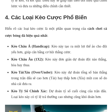
tỷ lệ kèo, và kết quả. Điều này sẽ giúp bạn theo dõi hiệu quả chiến
lược và đưa ra những điều chỉnh cần thiết.
4. Các Loại Kèo Cược Phổ Biến
Hiểu rõ các loại kèo cược là một phần quan trọng của
cách chơi cá
cược bóng đá hiệu quả nhất
.
Kèo Châu Á (Handicap):
Kèo này tạo ra một lợi thế ảo cho đội
yếu hơn, giúp cân bằng cơ hội thắng cược.
Kèo Châu Âu (1X2):
Kèo này đơn giản dự đoán đội nào thắng,
hòa hay thua.
Kèo Tài/Xỉu (Over/Under):
Kèo này dự đoán tổng số bàn thắng
trong trận đấu sẽ cao hơn (Tài) hay thấp hơn (Xỉu) một con số do
nhà cái đưa ra.
Kèo Tỷ Số Chính Xác:
Dự đoán tỷ số cuối cùng của trận đấu.
Loại kèo này có tỷ lệ trả thưởng cao nhưng cũng khó đoán hơn.