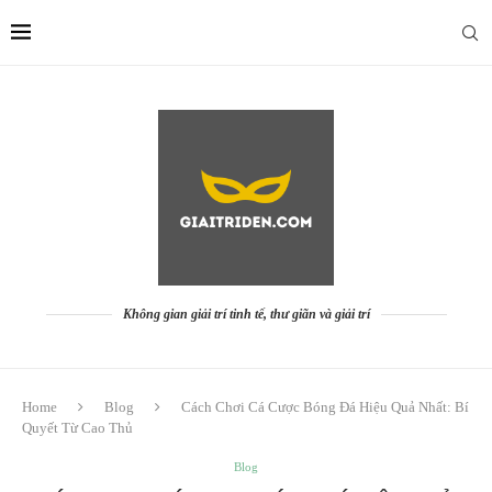
Không gian giải trí tinh tế, thư giãn và giải trí
Home
Blog
Cách Chơi Cá Cược Bóng Đá Hiệu Quả Nhất: Bí
Quyết Từ Cao Thủ
Blog