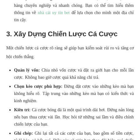
hàng chuyên nghiệp và nhanh chóng. Bạn có thể tìm hiểu thêm
thông tin về
nhà cái uy tín bet
để lựa chọn cho mình một địa chỉ
tin cậy.
3. Xây Dựng Chiến Lược Cá Cược
Một chiến lược cá cược rõ ràng sẽ giúp bạn kiểm soát rủi ro và tăng cơ
hội chiến thắng.
Quản lý vốn:
Chia nhỏ vốn cược và đặt ra giới hạn cho mỗi lần
cược. Không bao giờ cược quá khả năng chi trả.
Chọn kèo cược phù hợp:
Đừng đặt cược vào những kèo mà bạn
không hiểu rõ. Tập trung vào những kèo mà bạn có kiến thức và
kinh nghiệm.
Kiên trì:
Cá cược bóng đá là một quá trình dài hơi. Đừng nản lòng
nếu bạn thua cược vài lần. Học hỏi từ những sai lầm và điều chỉnh
chiến lược của bạn.
Ghi chép:
Ghi lại tất cả các cược của bạn, bao gồm số tiền cược,