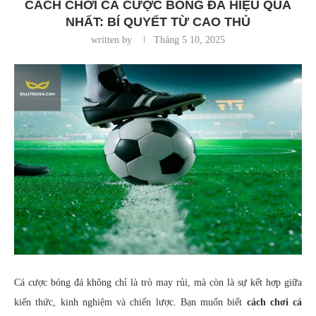
CÁCH CHƠI CÁ CƯỢC BÓNG ĐÁ HIỆU QUẢ
NHẤT: BÍ QUYẾT TỪ CAO THỦ
written by
Tháng 5 10, 2025
Cá cược bóng đá không chỉ là trò may rủi, mà còn là sự kết hợp giữa
kiến thức, kinh nghiệm và chiến lược. Bạn muốn biết
cách chơi cá