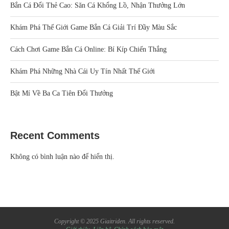
Bắn Cá Đổi Thẻ Cao: Săn Cá Khổng Lồ, Nhận Thưởng Lớn
Khám Phá Thế Giới Game Bắn Cá Giải Trí Đầy Màu Sắc
Cách Chơi Game Bắn Cá Online: Bí Kíp Chiến Thắng
Khám Phá Những Nhà Cái Uy Tín Nhất Thế Giới
Bật Mí Về Ba Ca Tiên Đổi Thưởng
Recent Comments
Không có bình luận nào để hiển thị.
Copyright © 2025 Giaitriden. All rights reserved.