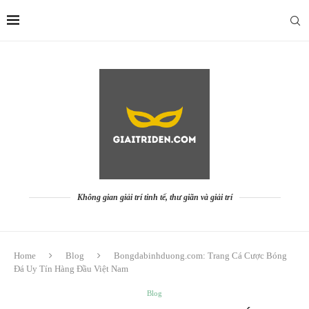
Không gian giải trí tinh tế, thư giãn và giải trí
Home
Blog
Bongdabinhduong.com: Trang Cá Cược Bóng
Đá Uy Tín Hàng Đầu Việt Nam
Blog