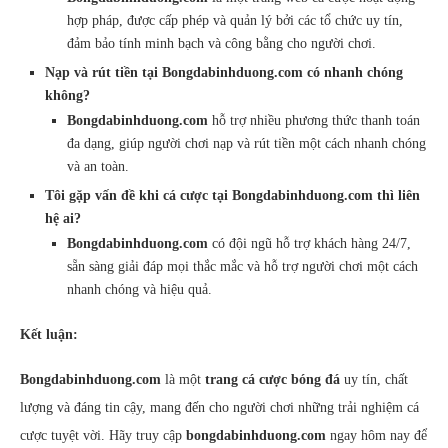
hợp pháp, được cấp phép và quản lý bởi các tổ chức uy tín,
đảm bảo tính minh bạch và công bằng cho người chơi.
Nạp và rút tiền tại Bongdabinhduong.com có nhanh chóng
không?
Bongdabinhduong.com
hỗ trợ nhiều phương thức thanh toán
đa dạng, giúp người chơi nạp và rút tiền một cách nhanh chóng
và an toàn.
Tôi gặp vấn đề khi cá cược tại Bongdabinhduong.com thì liên
hệ ai?
Bongdabinhduong.com
có đội ngũ hỗ trợ khách hàng 24/7,
sẵn sàng giải đáp mọi thắc mắc và hỗ trợ người chơi một cách
nhanh chóng và hiệu quả.
Kết luận:
Bongdabinhduong.com
là một
trang cá cược bóng đá
uy tín, chất
lượng và đáng tin cậy, mang đến cho người chơi những trải nghiệm cá
cược tuyệt vời. Hãy truy cập
bongdabinhduong.com
ngay hôm nay để