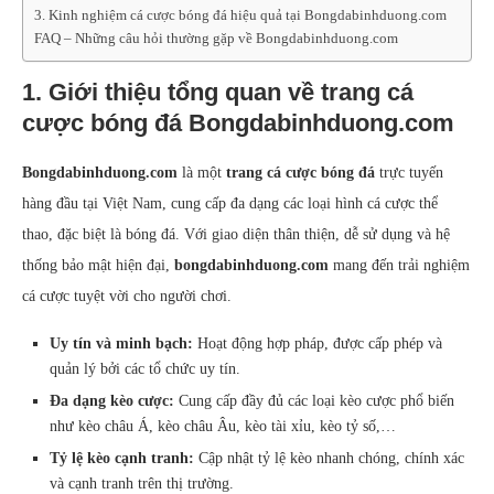
3. Kinh nghiệm cá cược bóng đá hiệu quả tại Bongdabinhduong.com
FAQ – Những câu hỏi thường gặp về Bongdabinhduong.com
1. Giới thiệu tổng quan về trang cá
cược bóng đá Bongdabinhduong.com
Bongdabinhduong.com
là một
trang cá cược bóng đá
trực tuyến
hàng đầu tại Việt Nam, cung cấp đa dạng các loại hình cá cược thể
thao, đặc biệt là bóng đá. Với giao diện thân thiện, dễ sử dụng và hệ
thống bảo mật hiện đại,
bongdabinhduong.com
mang đến trải nghiệm
cá cược tuyệt vời cho người chơi.
Uy tín và minh bạch:
Hoạt động hợp pháp, được cấp phép và
quản lý bởi các tổ chức uy tín.
Đa dạng kèo cược:
Cung cấp đầy đủ các loại kèo cược phổ biến
như kèo châu Á, kèo châu Âu, kèo tài xỉu, kèo tỷ số,…
Tỷ lệ kèo cạnh tranh:
Cập nhật tỷ lệ kèo nhanh chóng, chính xác
và cạnh tranh trên thị trường.