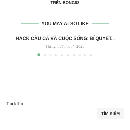
TRÊN BONG88
YOU MAY ALSO LIKE
HACK CÂU CÁ VÀ CUỘC SỐNG: BÍ QUYẾT...
Tháng mười một 4, 2025
Tìm kiếm
TÌM KIẾM