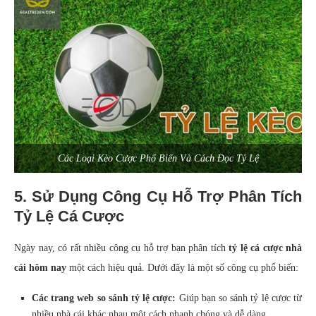
Các Loại Kèo Cược Phổ Biến Và Cách Đọc Tỷ Lệ
5. Sử Dụng Công Cụ Hỗ Trợ Phân Tích
Tỷ Lệ Cá Cược
Ngày nay, có rất nhiều công cụ hỗ trợ bạn phân tích
tỷ lệ cá cược nhà
cái hôm nay
một cách hiệu quả. Dưới đây là một số công cụ phổ biến:
Các trang web so sánh tỷ lệ cược:
Giúp bạn so sánh tỷ lệ cược từ
nhiều nhà cái khác nhau một cách nhanh chóng và dễ dàng.