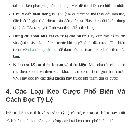
tài xỉu, kèo phạt góc, kèo thẻ phạt, v.v. để tìm kiếm cơ hội tốt nhất.
Chú ý đến biến động tỷ lệ:
Tỷ lệ cá cược có thể thay đổi liên tục,
đặc biệt là gần thời điểm trận đấu diễn ra. Hãy theo dõi biến động
tỷ lệ để đưa ra quyết định vào thời điểm thích hợp.
Đừng chỉ chọn nhà cái có tỷ lệ cao nhất:
Hãy xem xét cả uy tín
và độ tin cậy của nhà cái trước khi quyết định đặt cược. Tìm hiểu
thêm về
nhà cái uy tín bet
để đảm bảo an toàn cho khoản tiền của
bạn.
Kiểm tra kỹ các điều khoản và điều kiện:
Mỗi nhà cái có thể có
các điều khoản và điều kiện khác nhau về rút tiền, giới hạn cược,
v.v. Hãy đọc kỹ các điều khoản này trước khi tham gia cá cược.
4. Các Loại Kèo Cược Phổ Biến Và
Cách Đọc Tỷ Lệ
Để có thể phân tích và so sánh
tỷ lệ cá cược nhà cái hôm nay
một
cách hiệu quả, bạn cần nắm vững các loại kèo cược phổ biến nhất: