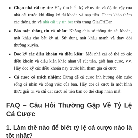
Chọn nhà cái uy tín:
Hãy tìm hiểu kỹ về uy tín và độ tin cậy của
nhà cái trước khi đăng ký tài khoản và nạp tiền. Tham khảo thêm
các thông tin về
nhà cái uy tín bet
trên trang GiaiTriDen.
Bảo mật thông tin cá nhân:
Không chia sẻ thông tin tài khoản,
mật khẩu cho bất kỳ ai. Sử dụng mật khẩu mạnh và thay đổi
thường xuyên.
Đọc kỹ các điều khoản và điều kiện:
Mỗi nhà cái có thể có các
điều khoản và điều kiện khác nhau về rút tiền, giới hạn cược, v.v.
Hãy đọc kỹ các điều khoản này trước khi tham gia cá cược.
Cá cược có trách nhiệm:
Đừng để cá cược ảnh hưởng đến cuộc
sống cá nhân và công việc của bạn. Hãy coi cá cược là một hình
thức giải trí và chỉ đặt cược số tiền bạn có thể chấp nhận mất.
FAQ – Câu Hỏi Thường Gặp Về Tỷ Lệ
Cá Cược
1. Làm thế nào để biết tỷ lệ cá cược nào là
tốt nhất?