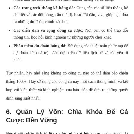
Các trang web thống kê bóng đá:
Cung cấp các số liệu thống kê
chi tiết về các đội bóng, cầu thủ, lịch sử đối đầu, v.v., giúp bạn đưa
ra những dự đoán chính xác hơn.
Các diễn đàn và cộng đồng cá cược:
Nơi bạn có thể trao đổi
thông tin, học hỏi kinh nghiệm từ những người chơi khác.
Phần mềm dự đoán bóng đá:
Sử dụng các thuật toán phức tạp để
dự đoán kết quả trận đấu dựa trên dữ liệu lịch sử và các yếu tố
khác.
Tuy nhiên, hãy nhớ rằng không có công cụ nào có thể đảm bảo chiến
thắng 100%. Hãy sử dụng các công cụ này một cách thông minh và kết
hợp với kiến thức và kinh nghiệm của bản thân để đưa ra những quyết
định sáng suốt nhất.
6. Quản Lý Vốn: Chìa Khóa Để Cá
Cược Bền Vững
Ngoài việc phân tích
tỷ lệ cá cược nhà cái hôm nay
, quản lý vốn là