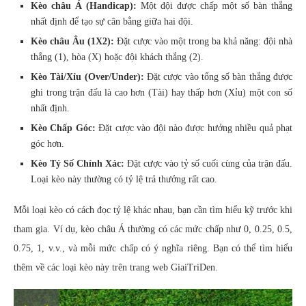
Kèo châu Á (Handicap):
Một đội được chấp một số bàn thắng
nhất định để tạo sự cân bằng giữa hai đội.
Kèo châu Âu (1X2):
Đặt cược vào một trong ba khả năng: đội nhà
thắng (1), hòa (X) hoặc đội khách thắng (2).
Kèo Tài/Xỉu (Over/Under):
Đặt cược vào tổng số bàn thắng được
ghi trong trận đấu là cao hơn (Tài) hay thấp hơn (Xỉu) một con số
nhất định.
Kèo Chấp Góc:
Đặt cược vào đội nào được hưởng nhiều quả phạt
góc hơn.
Kèo Tỷ Số Chính Xác:
Đặt cược vào tỷ số cuối cùng của trận đấu.
Loại kèo này thường có tỷ lệ trả thưởng rất cao.
Mỗi loại kèo có cách đọc tỷ lệ khác nhau, bạn cần tìm hiểu kỹ trước khi
tham gia. Ví dụ, kèo châu Á thường có các mức chấp như 0, 0.25, 0.5,
0.75, 1, v.v., và mỗi mức chấp có ý nghĩa riêng. Bạn có thể tìm hiểu
thêm về các loại kèo này trên trang web GiaiTriDen.