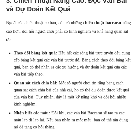
3. Chiến Thuật Nâng Cao: Đọc Ván Bài
và Dự Đoán Kết Quả
Ngoài các chiến thuật cơ bản, còn có những
chiến thuật baccarat
nâng
cao hơn, đòi hỏi người chơi phải có kinh nghiệm và khả năng quan sát
tốt.
Theo dõi bảng kết quả:
Hầu hết các sòng bài trực tuyến đều cung
cấp bảng kết quả các ván bài trước đó. Bằng cách theo dõi bảng kết
quả, bạn có thể nhận ra các xu hướng và dự đoán kết quả của các
ván bài tiếp theo.
Quan sát cách chia bài:
Một số người chơi tin rằng bằng cách
quan sát cách chia bài của nhà cái, họ có thể dự đoán được kết quả
của ván bài. Tuy nhiên, đây là một kỹ năng khó và đòi hỏi nhiều
kinh nghiệm.
Nhận biết các mẫu:
Đôi khi, các ván bài Baccarat sẽ tạo ra các
mẫu lặp đi lặp lại. Nếu bạn nhận ra một mẫu, bạn có thể tận dụng
nó để tăng cơ hội thắng.