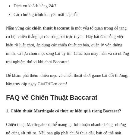
Dịch vụ khách hàng 24/7
Các chương trình khuyến mãi hấp dẫn
Nắm vững các
chiến thuật baccarat
là một yếu tố quan trọng để tăng
cơ hội chiến thắng tại các sòng bài trực tuyến. Hãy bắt đầu bằng việc
hiểu rõ luật chơi, áp dụng các chiến thuật cơ bản, quản lý vốn thông
minh, và lựa chọn một sòng bài uy tín. Chúc bạn may mắn và có những
trải nghiệm thú vị khi chơi Baccarat!
Để khám phá thêm nhiều mẹo và chiến thuật chơi game bài đổi thưởng,
hãy truy cập ngay GiaiTriDen.com!
FAQ về Chiến Thuật Baccarat
1. Chiến thuật Martingale có thực sự hiệu quả trong Baccarat?
Chiến thuật Martingale có thể mang lại lợi nhuận nhanh chóng, nhưng
nó cũng rất rủi ro. Nếu bạn gặp phải chuỗi thua dài, bạn có thể mất