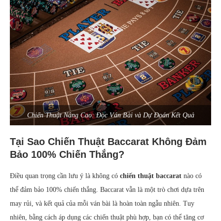
Chiến Thuật Nâng Cao: Đọc Ván Bài và Dự Đoán Kết Quả
Tại Sao Chiến Thuật Baccarat Không Đảm
Bảo 100% Chiến Thắng?
Điều quan trọng cần lưu ý là không có
chiến thuật baccarat
nào có
thể đảm bảo 100% chiến thắng. Baccarat vẫn là một trò chơi dựa trên
may rủi, và kết quả của mỗi ván bài là hoàn toàn ngẫu nhiên. Tuy
nhiên, bằng cách áp dụng các chiến thuật phù hợp, bạn có thể tăng cơ