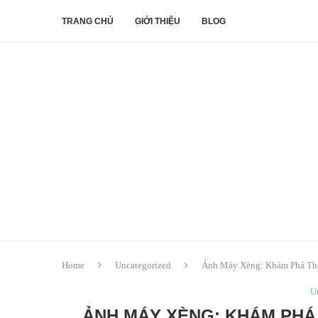
TRANG CHỦ
GIỚI THIỆU
BLOG
Home
Uncategorized
Ảnh Máy Xèng: Khám Phá Thế
U
ẢNH MÁY XÈNG: KHÁM PHÁ 