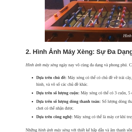
Hình
2. Hình Ảnh Máy Xèng: Sự Đa Dạn
Hình ảnh máy xèng
ngày nay vô cùng đa dạng và phong phú. Chú
Dựa trên chủ đề:
Máy xèng có thể có chủ đề về trái cây,
hình, và vô số các chủ đề khác.
Dựa trên số lượng cuộn:
Máy xèng có thể có 3 cuộn, 5 
Dựa trên số lượng dòng thanh toán:
Số lượng dòng tha
chơi có thể nhận được.
Dựa trên công nghệ:
Máy xèng có thể là máy cơ khí truy
Những
hình ảnh máy xèng
với thiết kế hấp dẫn và âm thanh sốn