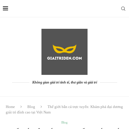
Không gian giải trí tinh tế, thư giãn và giải trí
Home
Blog
Thế giới bắn cá trực tuyến: Khám phá đại dương
giải trí đỉnh cao tại Việt Nam
Blog