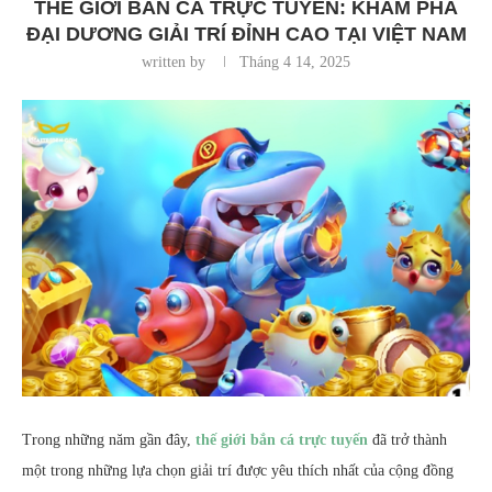
THẾ GIỚI BẮN CÁ TRỰC TUYẾN: KHÁM PHÁ
ĐẠI DƯƠNG GIẢI TRÍ ĐỈNH CAO TẠI VIỆT NAM
written by
Tháng 4 14, 2025
Trong những năm gần đây,
thế giới bắn cá trực tuyến
đã trở thành
một trong những lựa chọn giải trí được yêu thích nhất của cộng đồng