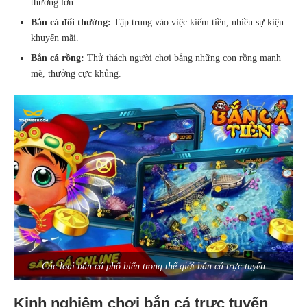
thưởng lớn.
Bắn cá đổi thưởng:
Tập trung vào việc kiếm tiền, nhiều sự kiện
khuyến mãi.
Bắn cá rồng:
Thử thách người chơi bằng những con rồng mạnh
mẽ, thưởng cực khủng.
Các loại bắn cá phổ biến trong thế giới bắn cá trực tuyến
Kinh nghiệm chơi bắn cá trực tuyến