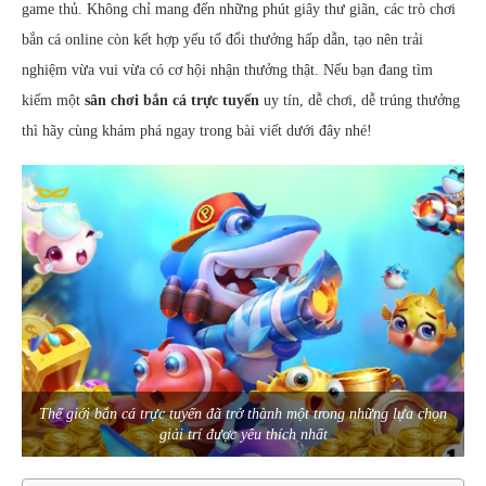
game thủ. Không chỉ mang đến những phút giây thư giãn, các trò chơi
bắn cá online còn kết hợp yếu tố đổi thưởng hấp dẫn, tạo nên trải
nghiệm vừa vui vừa có cơ hội nhận thưởng thật. Nếu bạn đang tìm
kiếm một
sân chơi bắn cá trực tuyến
uy tín, dễ chơi, dễ trúng thưởng
thì hãy cùng khám phá ngay trong bài viết dưới đây nhé!
Thế giới bắn cá trực tuyến đã trở thành một trong những lựa chọn
giải trí được yêu thích nhất